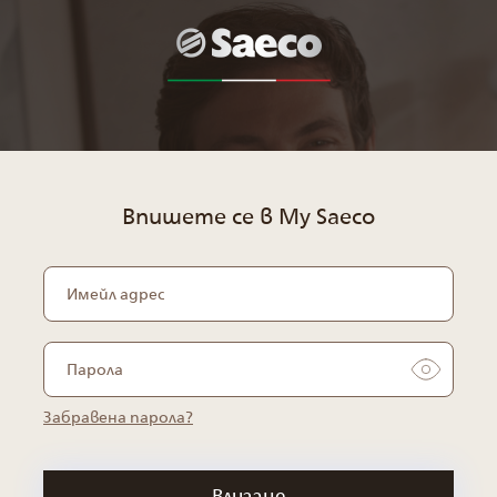
Впишете се в My Saeco
Забравена парола?
Влизане